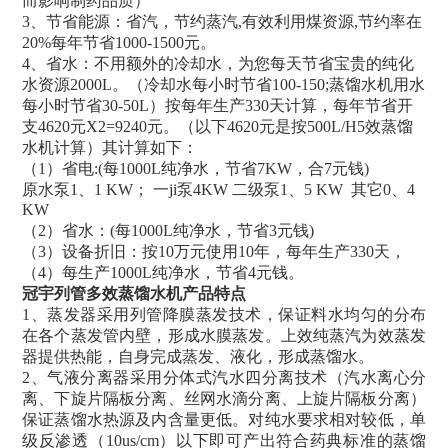
而影响制药品质）
3、节省能源：省汽，节约蒸汽,有效利用煤资源,节约率在
20%每年节省1000-1500元
。
4、省水：不用额外的冷却水，为您每天节省宝贵的纯化
水资源2000L。（冷却水每小时节省100-150;蒸馏水机用水
每小时节省30-50L）按每年生产330天计算，每年节省开
支4620元X2=9240元。（以下4620元是按500L/H5效蒸馏
水机计算）其计算如下：
（
1）省电:(每1000L纯净水，节省7KW，合7元钱)
原水泵
1、1 KW
；
一ji泵
4KW
二级泵
1
、
5 KW
其它
0
、
4
KW
（
2）省水：(每1000L纯净水，节省3元钱)
（
3）设备折旧：按10万元使用10年，每年生产330天，
（
4）每生产1000L纯净水，节省4元钱
。
冠宇列管多效蒸馏水机产品特点
1、
蒸发器采用列管降膜蒸发技术，保证料水均匀的分布
在各个蒸发管内壁，形成水膜蒸发。上效纯蒸汽为效蒸发
器提供热能，自身完成蒸发、液化，形成蒸馏水。
2
、
气液分离器采用分体式汽水四分离技术（汽水离心分
离、下旋片隔板分离、丝网水滴分离、上旋片隔板分离）
保证蒸馏水热源及内含量更低。对纯水要求相对较低，单
级反渗透（
10us/cm）以下即可产出符合药典标准的蒸馏