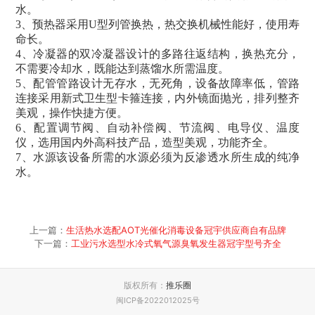
水。
3
、
预热器采用
U型列管换热，热交换机械性能好，使用寿
命长。
4
、
冷凝器的双冷凝器设计的多路往返结构，换热充分，
不需要冷却水，既能达到蒸馏水所需温度。
5
、
配管管路设计无存水，无死角，设备故障率低，管路
连接采用新式卫生型卡箍连接，内外镜面抛光，排列整齐
美观，操作快捷方便。
6
、
配置调节阀、自动补偿阀、节流阀、电导仪、温度
仪，选用国内外高科技产品，造型美观，功能齐全。
7
、
水源该设备所需的水源必须为反渗透水所生成的纯净
水。
上一篇：
生活热水选配AOT光催化消毒设备冠宇供应商自有品牌
下一篇：
工业污水选型水冷式氧气源臭氧发生器冠宇型号齐全
版权所有：
推乐圈
闽ICP备2022012025号