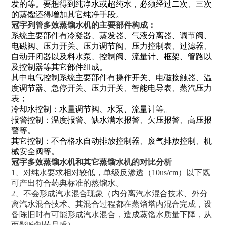
发的等。要想得到纯净水或超纯水，必须经过二次、三次
的蒸馏还得增加其它纯净手段。
冠宇列管多效蒸馏水机的主要部件构成：
系统主要部件有冷凝器、蒸发器、气液分离器、调节阀、
电磁阀、压力开关、压力调节阀、压力控制表、过滤器、
自动开闭器以及料水泵、控制阀、流量计、框架、管路以
及控制器等其它部件组成。
其中电气控制系统主要部件有操作开关、电磁接触器、温
度调节器、急停开关、压力开关、智能电导表、蒸汽压力
表；
冷却水控制：水量调节阀、水泵、流量计等。
报警控制：温度报警、缺水满水报警、欠压报警、高压报
警等。
其它控制：不合格水自动排放控制器、废气排放控制、机
械安全阀等。
冠宇多效蒸馏水机和其它蒸馏水机的对比分析
1、对纯水要求相对较低，单级反渗透（10us/cm）以下既
可产出符合药典标准的蒸馏水。
2
、
不会形成汽水混合现象（内分离汽水混合技术、外分
离汽水混合技术、其混合过程都在蒸馏塔内混合完成，设
备陈旧时有可能形成汽水混合，造成蒸馏水质量下降，从