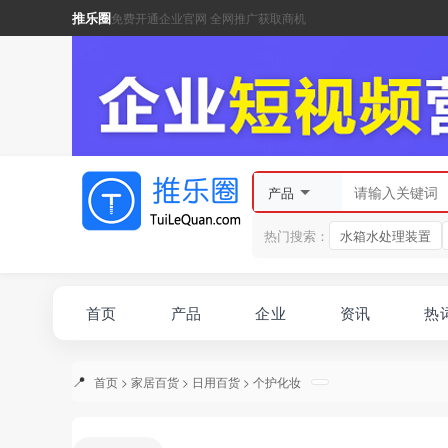
推乐圈
免费开通企业官网 全网推广获取商机
产品
热门搜索：
水箱水处理装置
首页
产品
企业
资讯
热
首页
>
家居百货
>
日用百货
>
个护化妆