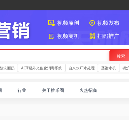
搜索
酸洗面奶
AOT紫外光催化消毒系统
自来水厂水处理
蒸馏水机
锅
词
行业
关于推乐圈
火热招商