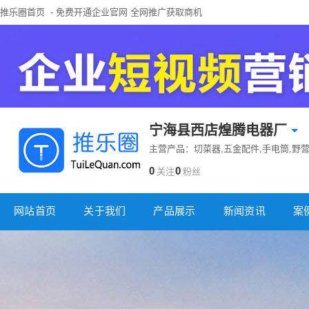
推乐圈首页
- 免费开通企业官网 全网推广获取商机
宁海县西店煌腾电器厂
主营产品：切菜器,五金配件,手电筒,野营
0
0
关注
粉丝
网站首页
关于我们
产品展示
新闻资讯
案