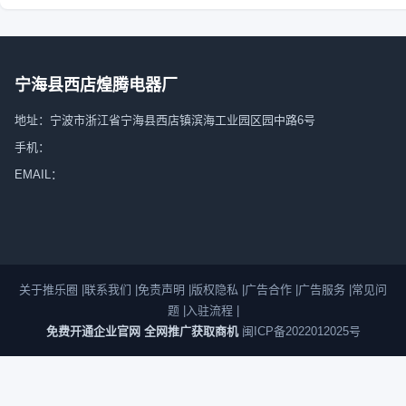
宁海县西店煌腾电器厂
地址：宁波市浙江省宁海县西店镇滨海工业园区园中路6号
手机：
EMAIL：
关于推乐圈
|
联系我们
|
免责声明
|
版权隐私
|
广告合作
|
广告服务
|
常见问
题
|
入驻流程
|
免费开通企业官网 全网推广获取商机
闽ICP备2022012025号