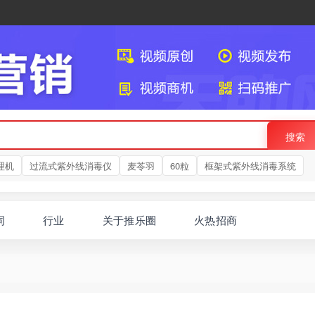
搜索
理机
过流式紫外线消毒仪
麦苓羽
60粒
框架式紫外线消毒系统
词
行业
关于推乐圈
火热招商