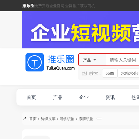
推乐圈
免费开通企业官网 全网推广获取商机
产品
热门搜索：
5588
水箱水处
首页
产品
企业
资讯
热
首页
>
纺织皮革
>
混纺织物
>
涤腈织物