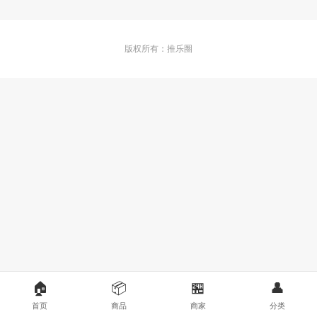
版权所有：推乐圈
🏠
📦
🏪
👤
首页
商品
商家
分类