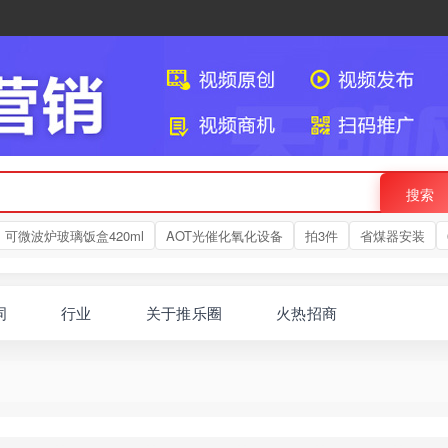
搜索
可微波炉玻璃饭盒420ml
AOT光催化氧化设备
拍3件
省煤器安装
词
行业
关于推乐圈
火热招商