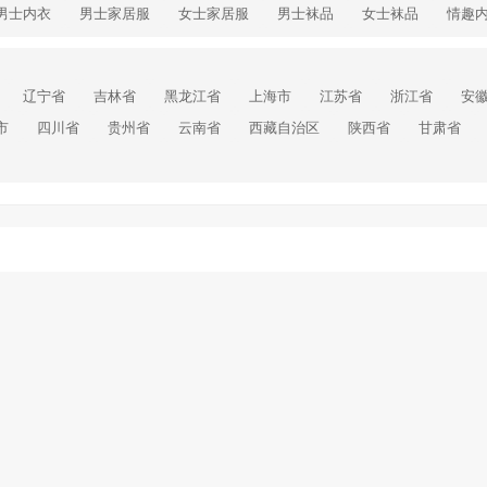
男士内衣
男士家居服
女士家居服
男士袜品
女士袜品
情趣
辽宁省
吉林省
黑龙江省
上海市
江苏省
浙江省
安
市
四川省
贵州省
云南省
西藏自治区
陕西省
甘肃省