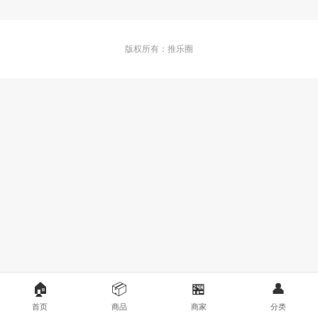
版权所有：推乐圈
🏠
📦
🏪
👤
首页
商品
商家
分类