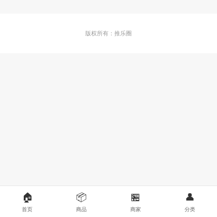
版权所有：推乐圈
🏠
📦
🏪
👤
首页
商品
商家
分类