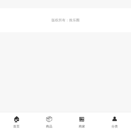
版权所有：推乐圈
🏠
📦
🏪
👤
首页
商品
商家
分类