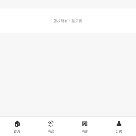
版权所有：推乐圈
🏠
📦
🏪
👤
首页
商品
商家
分类