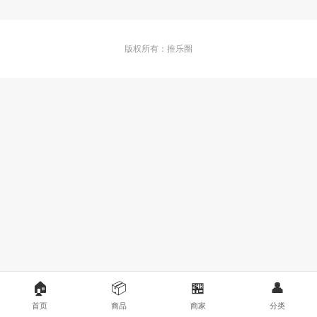
版权所有：推乐圈
🏠
📦
🏪
👤
首页
商品
商家
分类