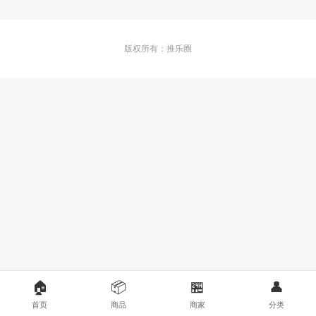
版权所有：推乐圈
🏠
📦
🏪
👤
首页
商品
商家
分类