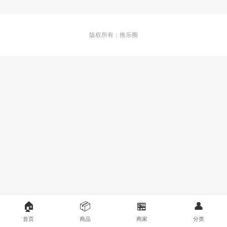
版权所有：推乐圈
🏠
📦
🏪
👤
首页
商品
商家
分类