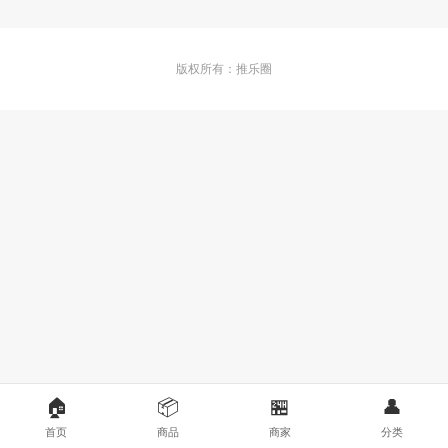
版权所有：推乐圈
🏠
📦
🏪
👤
首页
商品
商家
分类