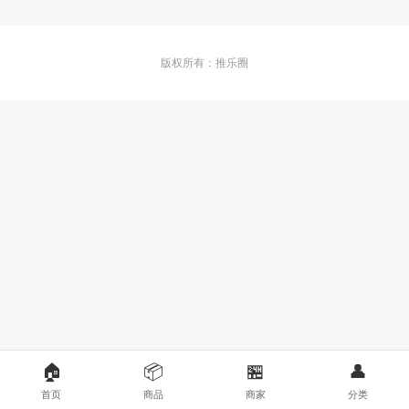
版权所有：推乐圈
🏠
📦
🏪
👤
首页
商品
商家
分类